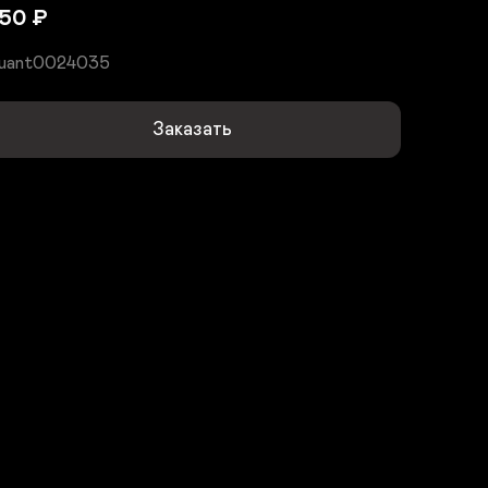
50
₽
uant0024035
Заказать