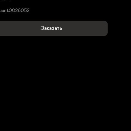
uant0026052
Заказать