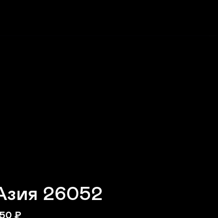
Азия 26052
50
₽