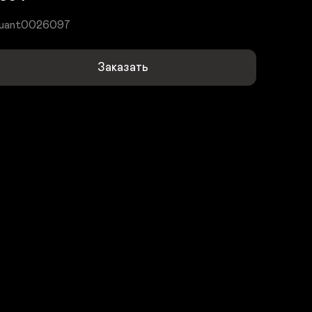
uant0026097
Заказать