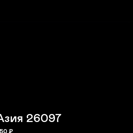
Азия 26097
50
₽