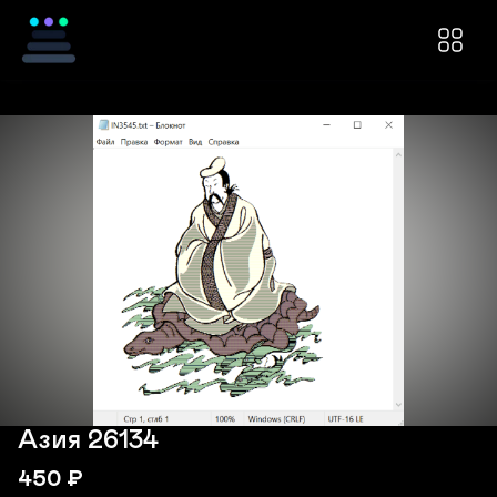
Азия 26134
450
₽