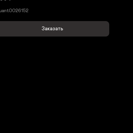
uant0026152
Заказать