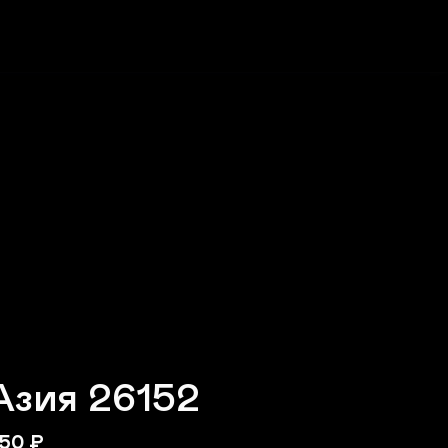
Азия 26152
50
₽