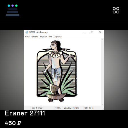
Египет 27111
450
₽