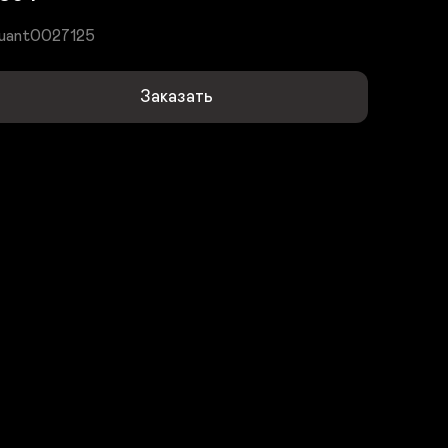
uant0027125
Заказать