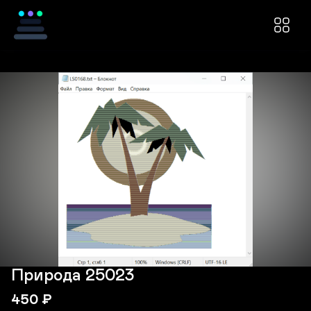
Природа 25023
450
₽