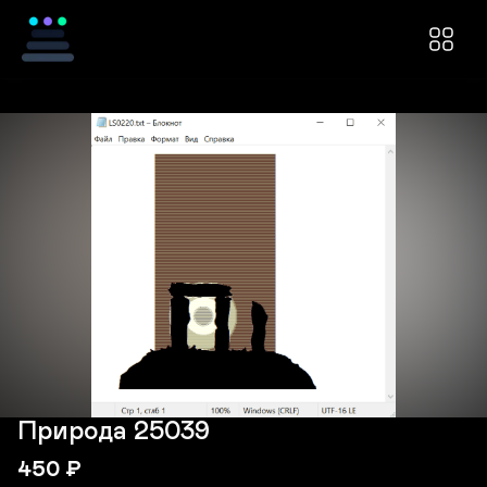
Природа 25039
450
₽