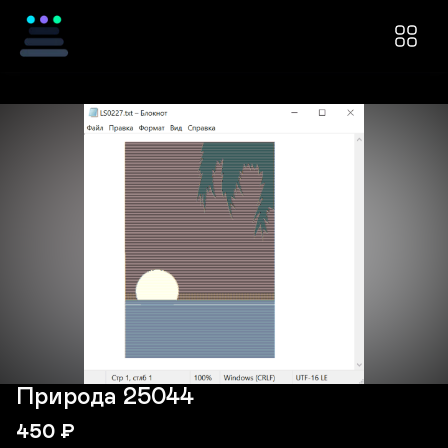
Природа 25044
450
₽