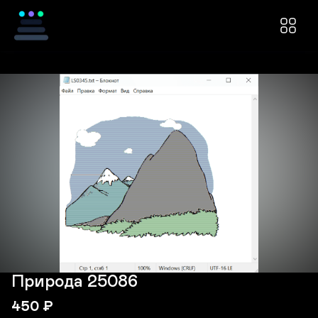
Природа 25086
450
₽