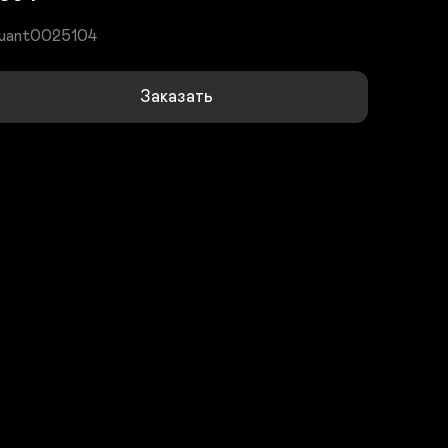
uant0025104
Заказать