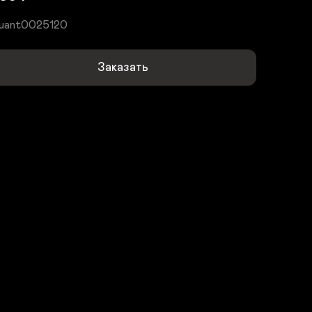
uant0025120
Заказать