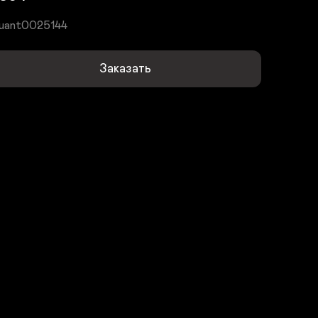
uant0025144
Заказать