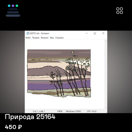
Природа 25164
450
₽