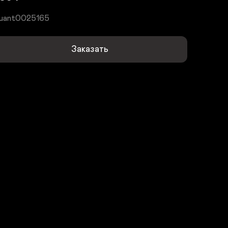
uant0025165
Заказать