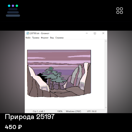
Природа 25197
450
₽