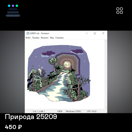
Природа 25209
450
₽