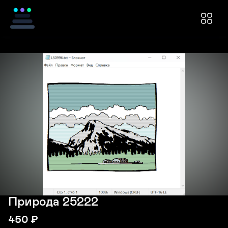
Природа 25222
450
₽