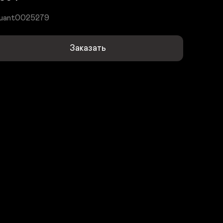
uant0025279
Заказать