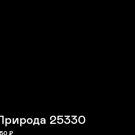
Природа 25330
50
₽