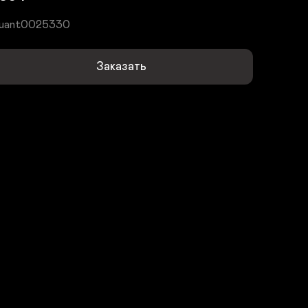
uant0025330
Заказать