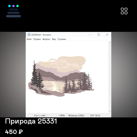
Природа 25331
450
₽