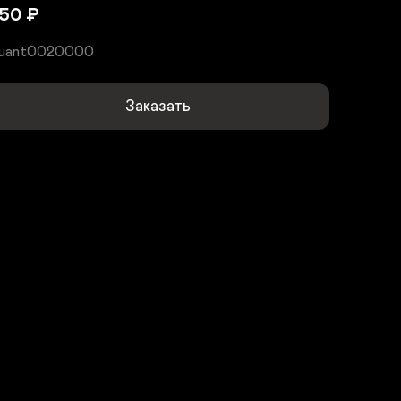
50
₽
uant0020000
Заказать