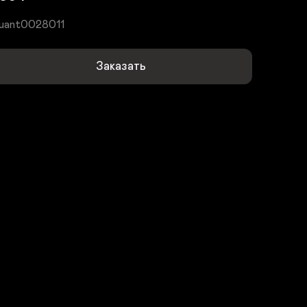
uant0028011
Заказать