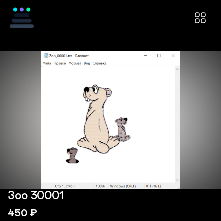
Зоо 30001
450
₽