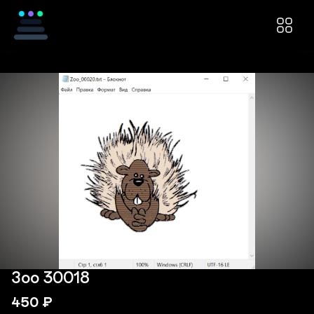
Зоо 30018
450
₽