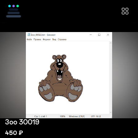
Зоо 30019
450
₽