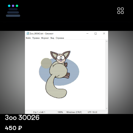
Зоо 30026
450
₽