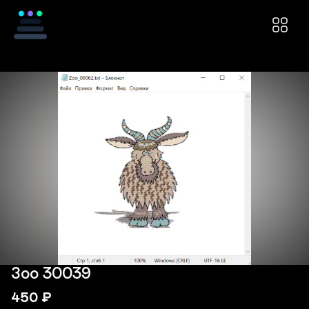
Зоо 30039
450
₽