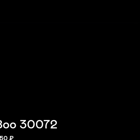
Зоо 30072
50
₽