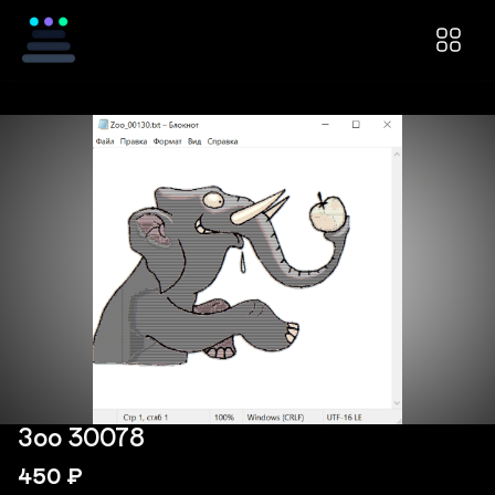
Зоо 30078
450
₽