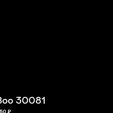
Зоо 30081
50
₽