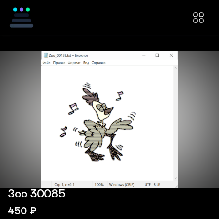
Зоо 30085
450
₽