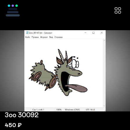
Зоо 30092
450
₽