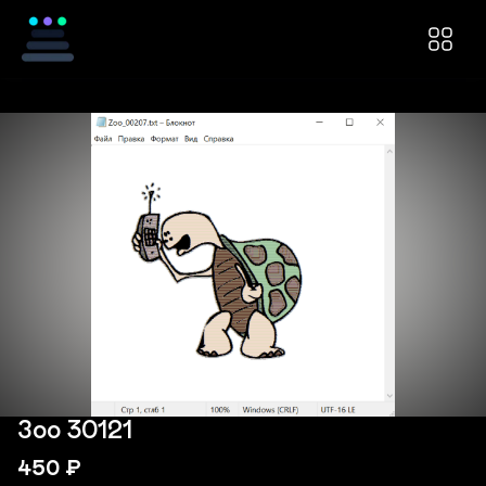
Зоо 30121
450
₽