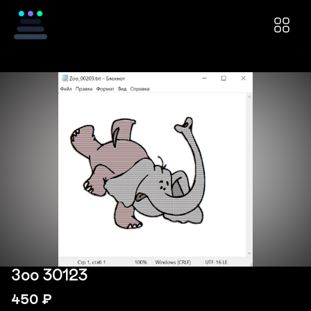
Зоо 30123
450
₽