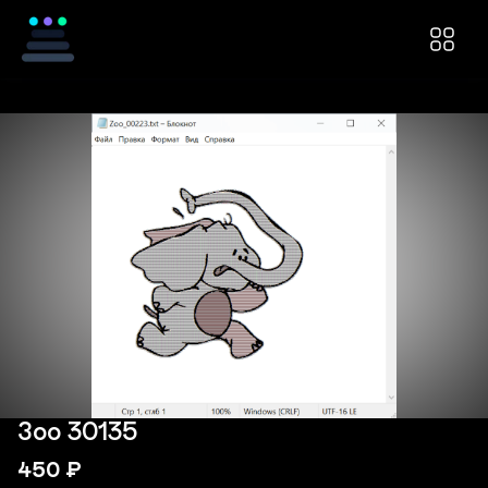
Зоо 30135
450
₽