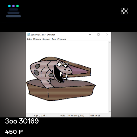
Зоо 30169
450
₽