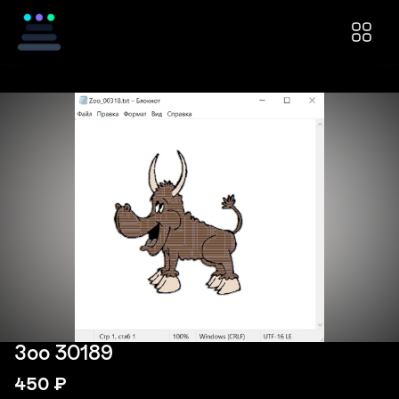
Зоо 30189
450
₽