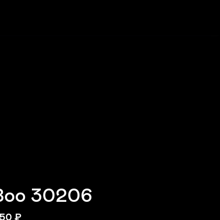
Зоо 30206
50
₽