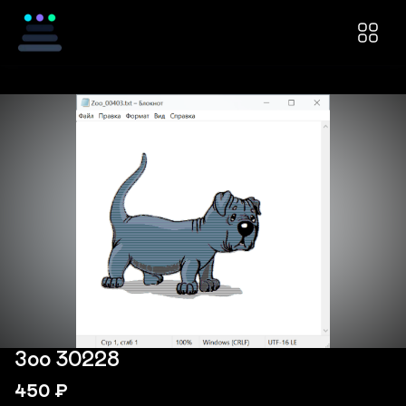
Зоо 30228
450
₽