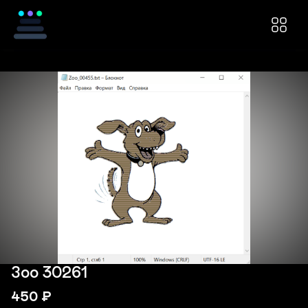
Зоо 30261
450
₽