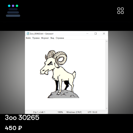
Зоо 30265
450
₽