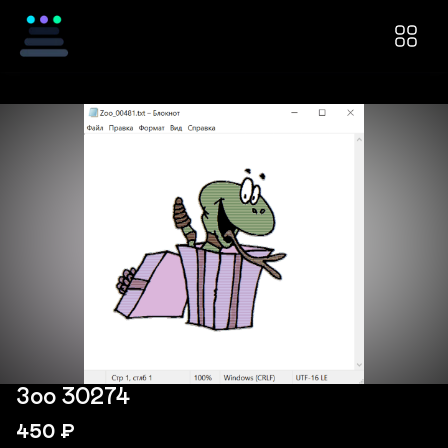
Зоо 30274
450
₽