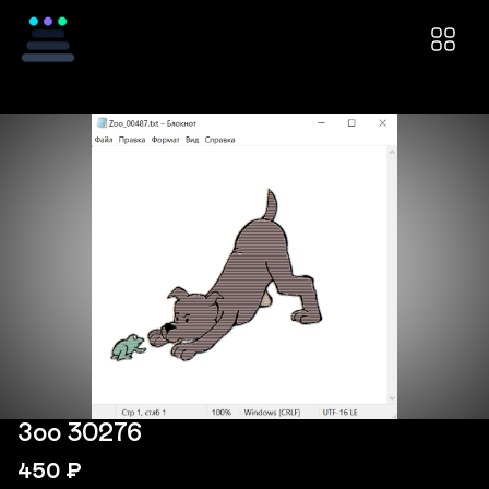
Зоо 30276
450
₽