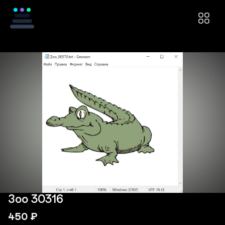
Зоо 30316
450
₽