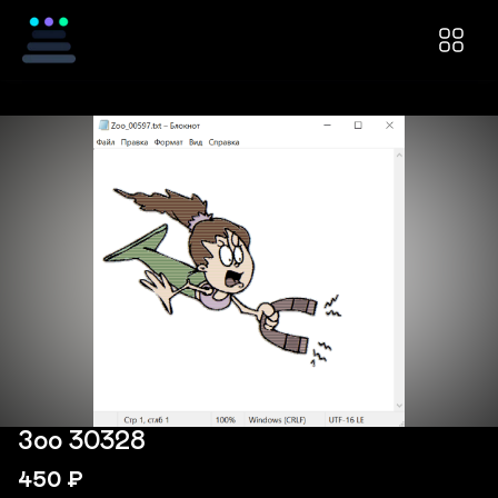
Зоо 30328
450
₽