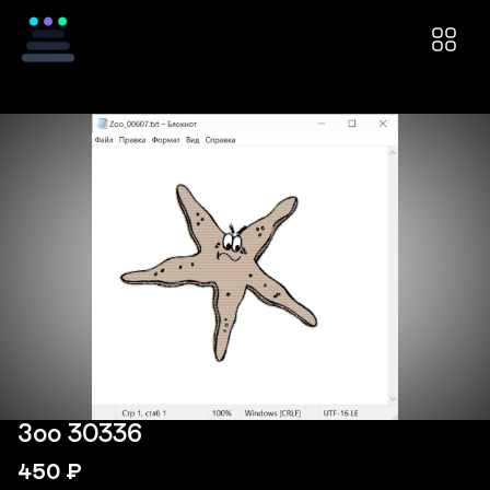
Зоо 30336
450
₽