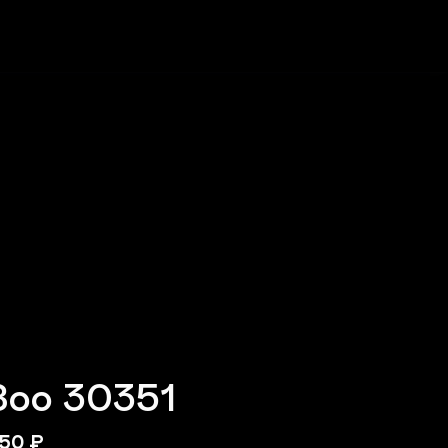
Зоо 30351
50
₽