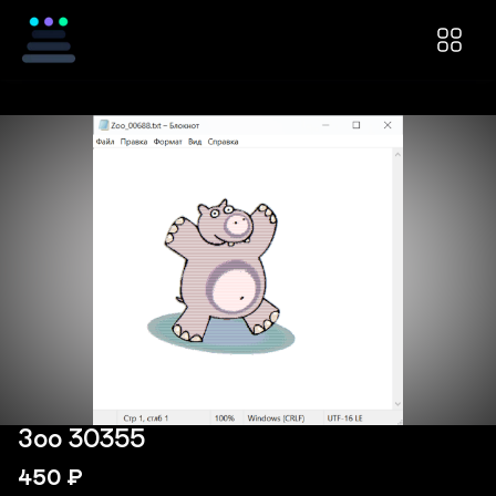
Зоо 30355
450
₽